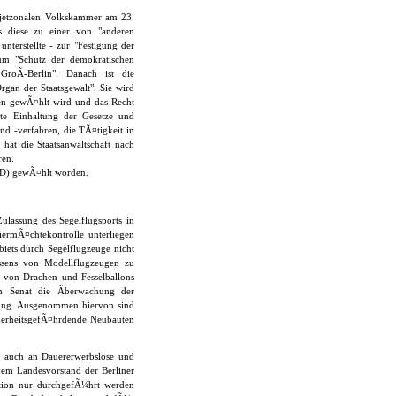
owjetzonalen Volkskammer am 23.
s diese zu einer von "anderen
nterstellte - zur "Festigung der
zum "Schutz der demokratischen
roÃ-Berlin". Danach ist die
rgan der Staatsgewalt". Sie wird
ren gewÃ¤hlt wird und das Recht
kte Einhaltung der Gesetze und
d -verfahren, die TÃ¤tigkeit in
 hat die Staatsanwaltschaft nach
ren.
SED) gewÃ¤hlt worden.
ulassung des Segelflugsports in
iermÃ¤chtekontrolle unterliegen
biets durch Segelflugzeuge nicht
assens von Modellflugzeugen zu
n von Drachen und Fesselballons
m Senat die Ãberwachung der
ung. Ausgenommen hiervon sind
herheitsgefÃ¤hrdende Neubauten
, auch an Dauererwerbslose und
dem Landesvorstand der Berliner
ktion nur durchgefÃ¼hrt werden