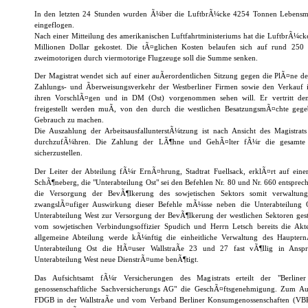
In den letzten 24 Stunden wurden Ã¼ber die LuftbrÃ¼cke 4254 Tonnen Lebensmi
eingeflogen.
Nach einer Mitteilung des amerikanischen Luftfahrtministeriums hat die LuftbrÃ¼ck
Millionen Dollar gekostet. Die tÃ¤glichen Kosten belaufen sich auf rund 250
zweimotorigen durch viermotorige Flugzeuge soll die Summe senken.
Der Magistrat wendet sich auf einer auÃerordentlichen Sitzung gegen die PlÃ¤ne d
Zahlungs- und Ãberweisungsverkehr der Westberliner Firmen sowie den Verkauf i
ihren VorschlÃ¤gen und in DM (Ost) vorgenommen sehen will. Er vertritt de
freigestellt werden muÃ, von den durch die westlichen BesatzungsmÃ¤chte geg
Gebrauch zu machen.
Die Auszahlung der ArbeitsausfallunterstÃ¼tzung ist nach Ansicht des Magistrat
durchzufÃ¼hren. Die Zahlung der LÃ¶hne und GehÃ¤lter fÃ¼r die gesamte B
sicherzustellen.
Der Leiter der Abteilung fÃ¼r ErnÃ¤hrung, Stadtrat Fuellsack, erklÃ¤rt auf ein
SchÃ¶neberg, die "Unterabteilung Ost" sei den Befehlen Nr. 80 und Nr. 660 entsprech
die Versorgung der BevÃ¶lkerung des sowjetischen Sektors somit verwaltungsm
zwangslÃ¤ufiger Auswirkung dieser Befehle mÃ¼sse neben die Unterabteilung Os
Unterabteilung West zur Versorgung der BevÃ¶lkerung der westlichen Sektoren ges
vom sowjetischen Verbindungsoffizier Spudich und Herrn Letsch bereits die Akt
allgemeine Abteilung werde kÃ¼nftig die einheitliche Verwaltung des Haupter
Unterabteilung Ost die HÃ¤user WallstraÃe 23 und 27 fast vÃ¶llig in Ans
Unterabteilung West neue DienstrÃ¤ume benÃ¶tigt.
Das Aufsichtsamt fÃ¼r Versicherungen des Magistrats erteilt der "Berliner 
genossenschaftliche Sachversicherungs AG" die GeschÃ¤ftsgenehmigung. Zum Auf
FDGB in der WallstraÃe und vom Verband Berliner Konsumgenossenschaften (VBK