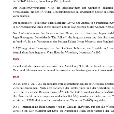
der VBK-PrÃ¤sident, Franz Lange (SED), bestellt.
Das HaupternÃ¤hrungsamt weist die BezirksÃ¤mter der westlichen Sektor
Verbrauchern, die sich fÃ¼r den Lebensmittelbezug im sowjetischen Sektor entschie
vorzunehmen.
Der suspendierte PolizeiprÃ¤sident Markgraf lÃ¤Ãt eine Anzahl von PolizeiangehÃ¶
in der FriesenstraÃe ihren Dienst antraten und im sowjetischen Sektor wohnen, verhaf
Das Exekutivkomitee der Internationalen Union der sozialistischen Jugendverb
Jugendbewegung Deutschlands "Die Falken", die Jungsozialisten und den Sozialis
auf und wÃ¤hlt den Vorsitzenden der Berliner Falken, Heinz Westphal, zum Mitglied
ErÃ¶ffnung einer Leistungsschau der Steglitzer Industrie, des Handels und 
Wirtschaftsaufbau Steglitz e. V. im Haus der Wirtschaft, LepsiusstraÃe 103.
1949
Im Zehlendorfer Gemeindehaus wird eine Ausstellung "Christliche Kunst der Gegenw
Maler und Bildhauer aus Berlin und der sowjetischen Besatzungszone mit ihren Werken
1950
Die seit dem 1. Juli 1950 eingestellten Fernstromlieferungen der sowjetischen Besat
wiederaufgenommen. Nach dem zwischen der Westberliner und der Ostberliner
liefert die sowjetische Besatzungszone tÃ¤glich 850 000 Kilowattstunden gegenÃ¼be
Die fÃ¼r die Stromlieferungen zu zahlenden BetrÃ¤ge werden wie bisher auf ein 
wo sie der BEWAG/Ost zum Kauf westdeutscher Waren zur VerfÃ¼gung stehen.
Die 1. Internationale Handelsmesse wird in Chikago erÃ¶ffnet, auf der die Westbe
vertreten ist. Der Magistrat hat fÃ¼r die Ausstellung einen Exportkatalog der Wes