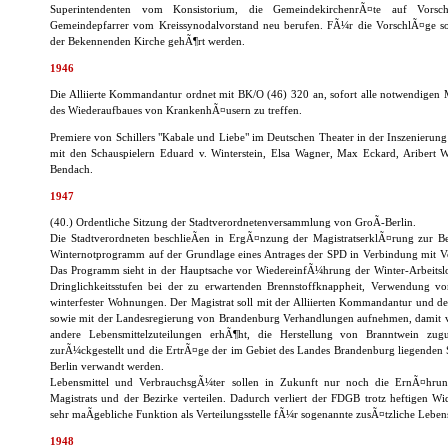
Superintendenten vom Konsistorium, die GemeindekirchenrÃ¤te auf Vorsc
Gemeindepfarrer vom Kreissynodalvorstand neu berufen. FÃ¼r die VorschlÃ¤ge so
der Bekennenden Kirche gehÃ¶rt werden.
1946
Die Alliierte Kommandantur ordnet mit BK/O (46) 320 an, sofort alle notwendige
des Wiederaufbaues von KrankenhÃ¤usern zu treffen.
Premiere von Schillers "Kabale und Liebe" im Deutschen Theater in der Inszenieru
mit den Schauspielern Eduard v. Winterstein, Elsa Wagner, Max Eckard, Aribert 
Bendach.
1947
(40.) Ordentliche Sitzung der Stadtverordnetenversammlung von GroÃ-Berlin.
Die Stadtverordneten beschlieÃen in ErgÃ¤nzung der MagistratserklÃ¤rung zur 
Winternotprogramm auf der Grundlage eines Antrages der SPD in Verbindung mit
Das Programm sieht in der Hauptsache vor WiedereinfÃ¼hrung der Winter-Arbeitslo
Dringlichkeitsstufen bei der zu erwartenden Brennstoffknappheit, Verwendung 
winterfester Wohnungen. Der Magistrat soll mit der Alliierten Kommandantur und 
sowie mit der Landesregierung von Brandenburg Verhandlungen aufnehmen, damit vo
andere Lebensmittelzuteilungen erhÃ¶ht, die Herstellung von Branntwein zugu
zurÃ¼ckgestellt und die ErtrÃ¤ge der im Gebiet des Landes Brandenburg liegenden S
Berlin verwandt werden.
Lebensmittel und VerbrauchsgÃ¼ter sollen in Zukunft nur noch die ErnÃ¤hrun
Magistrats und der Bezirke verteilen. Dadurch verliert der FDGB trotz heftigen Wi
sehr maÃgebliche Funktion als Verteilungsstelle fÃ¼r sogenannte zusÃ¤tzliche Lebens
1948