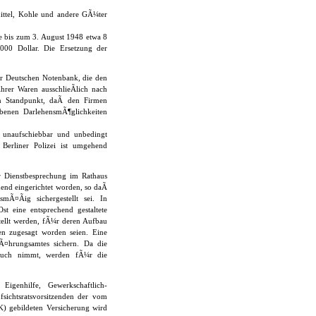
ttel, Kohle und andere GÃ¼ter
e bis zum 3. August 1948 etwa 8
 000 Dollar. Die Ersetzung der
er Deutschen Notenbank, die den
hrer Waren ausschlieÃlich nach
n Standpunkt, daÃ den Firmen
ebenen DarlehensmÃ¶glichkeiten
s unaufschiebbar und unbedingt
erliner Polizei ist umgehend
er Dienstbesprechung im Rathaus
end eingerichtet worden, so daÃ
Ã¤Ãig sichergestellt sei. In
t eine entsprechend gestaltete
tellt werden, fÃ¼r deren Aufbau
en zugesagt worden seien. Eine
nÃ¤hrungsamtes sichern. Da die
pruch nimmt, werden fÃ¼r die
Eigenhilfe, Gewerkschaftlich-
sichtsratsvorsitzenden der vom
) gebildeten Versicherung wird