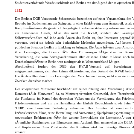
StudentenverbÃ¤nde Westdeutschlands und Berlins mit der Jugend der sowjetischen B
1952
Der Berliner DGB-Vorsitzende Scharnowski bezeichnet auf einer Versammlung der Ve
Betriebe im Studentenhaus am Steinplatz in einer ErklÃ¤rung zum Ãrztestreik es als
KampfmaÃnahmen die gesetzlich festgelegte Krankenversicherung reformieren zu woll
ein bestehendes Gesetz, fÃ¼r das nicht die KVAB, sondern der Gesetzgeb
SelbstverstÃ¤ndlich stÃ¼nde auch Ãrzten das Recht zu, ihre Interessen gegenÃ¼
vertreten, wobei sie jedoch sehr bedenkliche Methoden anwendeten. Auf keinen Fa
politischen Situation Berlins in Einklang zu bringen. Die Ãrzte hÃ¤tten zwar Ans
ihrer Leistungen, die Grenze fÃ¼r ihre Forderungen lÃ¤ge aber im finanzi
Versicherung, die vom Beitragsaufkommen aller existiere. Dabei mÃ¼sse noch be
DurchschnittslÃ¶hne in Berlin weit niedriger als in Westdeutschland lÃ¤gen.
AbschlieÃend fordert der DGB den KVAB-Vorstand auf, berechtigten 
entgegenzukommen, sich aber keinen diktatorischen, den Bestand der KVAB bedr
Die Ãrzte sollten durch ihre Leistungen den Versicherten dienen, nicht aber sie ihren
Zwecken dienstbar machen.
Der sowjetzonale Ministerrat beschlieÃt auf seiner Sitzung eine Verordnung Ã¼ber
Komitees fÃ¼r Filmwesen", da, so MinisterprÃ¤sident Grotewohl, dem "fortschrittli
der Filmkunst, im Kampf des deutschen Volkes um die Verteidigung des Friedens,
Friedensvertrages und um die Herstellung der Einheit Deutschlands sowie beim "
"DDR" eine besondere Bedeutung zukomme. Das Komitee ist verantwortli
kÃ¼nstlerischen Films, seine Herstellung und Auswertung, Spielplanungsgestaltung 
sowjetischen Erfahrungen fÃ¼r die weitere Entwicklung der LichtspielhÃ¤user
sÃ¤mtliche Beziehungen des Filmwesens zum Ausland. Ihm unterstehen alle DEFA-St
und Kopierwerke. Zum Vorsitzenden des Komitees wird der bisherige Direktor
ernannt.