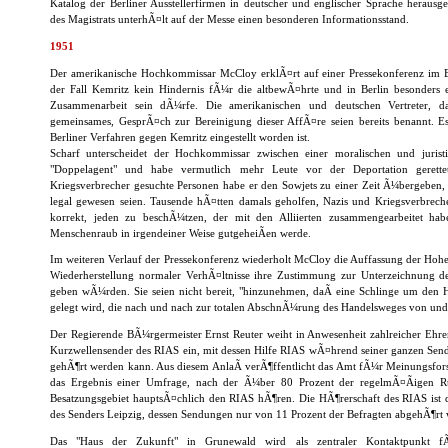
Katalog der Berliner Ausstellerfirmen in deutscher und englischer Sprache herausg
des Magistrats unterhÃ¤lt auf der Messe einen besonderen Informationsstand.
1951
Der amerikanische Hochkommissar McCloy erklÃ¤rt auf einer Pressekonferenz im
der Fall Kemritz kein Hindernis fÃ¼r die altbewÃ¤hrte und in Berlin besonders 
Zusammenarbeit sein dÃ¼rfe. Die amerikanischen und deutschen Vertreter, da
gemeinsames, GesprÃ¤ch zur Bereinigung dieser AffÃ¤re seien bereits benannt. Es
Berliner Verfahren gegen Kemritz eingestellt worden ist.
Scharf unterscheidet der Hochkommissar zwischen einer moralischen und juris
"Doppelagent" und habe vermutlich mehr Leute vor der Deportation gerettet 
Kriegsverbrecher gesuchte Personen habe er den Sowjets zu einer Zeit Ã¼bergeben,
legal gewesen seien. Tausende hÃ¤tten damals geholfen, Nazis und Kriegsverbrech
korrekt, jeden zu beschÃ¼tzen, der mit den Alliierten zusammengearbeitet hab
Menschenraub in irgendeiner Weise gutgeheiÃen werde.
Im weiteren Verlauf der Pressekonferenz wiederholt McCloy die Auffassung der Hohe
Wiederherstellung normaler VerhÃ¤ltnisse ihre Zustimmung zur Unterzeichnung 
geben wÃ¼rden. Sie seien nicht bereit, "hinzunehmen, daÃ eine Schlinge um den H
gelegt wird, die nach und nach zur totalen AbschnÃ¼rung des Handelsweges von und
Der Regierende BÃ¼rgermeister Ernst Reuter weiht in Anwesenheit zahlreicher Ehr
Kurzwellensender des RIAS ein, mit dessen Hilfe RIAS wÃ¤hrend seiner ganzen Send
gehÃ¶rt werden kann. Aus diesem AnlaÃ verÃ¶ffentlicht das Amt fÃ¼r Meinungsf
das Ergebnis einer Umfrage, nach der Ã¼ber 80 Prozent der regelmÃ¤Ãigen R
Besatzungsgebiet hauptsÃ¤chlich den RIAS hÃ¶ren. Die HÃ¶rerschaft des RIAS ist d
des Senders Leipzig, dessen Sendungen nur von 11 Prozent der Befragten abgehÃ¶rt
Das "Haus der Zukunft" in Grunewald wird als zentraler Kontaktpunkt fÃ