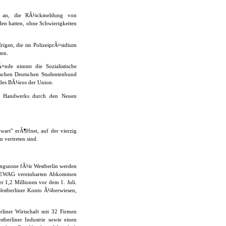
en an, die RÃ¼ckmeldung von
den hatten, ohne Schwierigkeiten
rigen, die im PolizeiprÃ¤sidium
ten.
Ã¤nde nimmt die Sozialistische
tischen Deutschen Studentenbund
 des BÃ¼ros der Union.
des Handwerks durch den Neuen
art" erÃ¶ffnet, auf der vierzig
 vertreten sind.
zungszone fÃ¼r Westberlin werden
 BEWAG vereinbarten Abkommen
r 1,2 Millionen vor dem 1. Juli.
Westberliner Konto Ã¼berwiesen,
rliner Wirtschaft mit 32 Firmen
tberliner Industrie sowie einen