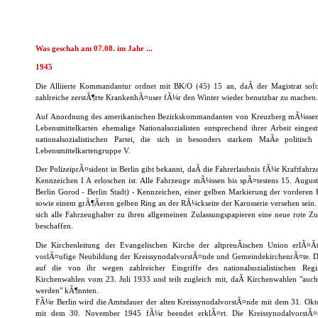
Was geschah am 07.08. im Jahr ...
1945
Die Alliierte Kommandantur ordnet mit BK/O (45) 15 an, daÃ der Magistrat sofo
zahlreiche zerstÃ¶rte KrankenhÃ¤user fÃ¼r den Winter wieder benutzbar zu machen.
Auf Anordnung des amerikanischen Bezirkskommandanten von Kreuzberg mÃ¼ssen 
Lebensmittelkarten ehemalige Nationalsozialisten entsprechend ihrer Arbeit einges
nationalsozialistischen Partei, die sich in besonders starkem MaÃe politisch
Lebensmittelkartengruppe V.
Der PolizeiprÃ¤sident in Berlin gibt bekannt, daÃ die Fahrerlaubnis fÃ¼r Kraftfahr
Kennzeichen I A erloschen ist. Alle Fahrzeuge mÃ¼ssen bis spÃ¤testens 15. August 
Berlin Gorod - Berlin Stadt) - Kennzeichen, einer gelben Markierung der vordere
sowie einem grÃ¶Ãeren gelben Ring an der RÃ¼ckseite der Karosserie versehen sein
sich alle Fahrzeughalter zu ihren allgemeinen Zulassungspapieren eine neue rote 
beschaffen.
Die Kirchenleitung der Evangelischen Kirche der altpreuÃischen Union erlÃ¤
vorlÃ¤ufige Neubildung der KreissynodalvorstÃ¤nde und GemeindekirchenrÃ¤te. Di
auf die von ihr wegen zahlreicher Eingriffe des nationalsozialistischen Reg
Kirchenwahlen vom 23. Juli 1933 und teilt zugleich mit, daÃ Kirchenwahlen "auch
werden" kÃ¶nnten.
FÃ¼r Berlin wird die Amtsdauer der alten KreissynodalvorstÃ¤nde mit dem 31. Ok
mit dem 30. November 1945 fÃ¼r beendet erklÃ¤rt. Die KreissynodalvorstÃ¤