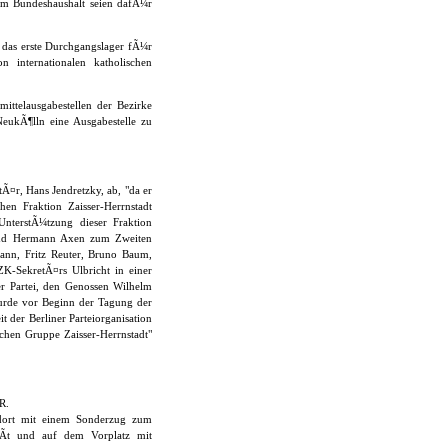
 Im Bundeshaushalt seien dafÃ¼r
 das erste Durchgangslager fÃ¼r
 internationalen katholischen
ittelausgabestellen der Bezirke
eukÃ¶lln eine Ausgabestelle zu
tÃ¤r, Hans Jendretzky, ab, "da er
hen Fraktion Zaisser-Herrnstadt
nterstÃ¼tzung dieser Fraktion
 und Hermann Axen zum Zweiten
ann, Fritz Reuter, Bruno Baum,
K-SekretÃ¤rs Ulbricht in einer
r Partei, den Genossen Wilhelm
wurde vor Beginn der Tagung der
it der Berliner Parteiorganisation
ichen Gruppe Zaisser-Herrnstadt"
R.
 dort mit einem Sonderzug zum
Ãt und auf dem Vorplatz mit