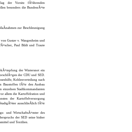
hlag der Vorsitz fÃ¼hrenden
llen besonders die BundesrÃ¤te
n MaÃnahmen zur Beschleunigung
ng von Gustav v. Wangenheim und
WÃ¤scher, Paul Bildt und Traute
BekÃ¤mpfung der Wintersnot ein
 VorschlÃ¤gen der CDU und SED.
senhilfe, Kohlenverteilung nach
von Baustoffen fÃ¼r den Ausbau
den einzelnen Stadtkommandanten
r allem die Kartoffelration und
nsten der Kartoffelversorgung
tadtgÃ¼ter ausschlieÃlich fÃ¼r
gs- und WirtschaftsÃ¤mter des
derspruchs der SED seine bisher
mittel und Textilien.