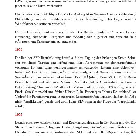
kÃ¶nnte, wenn von amerikanischer Seite weitere Lebensmittel geliefert wÃ¼rden.
jedenfalls keine Mittel vorhanden.
Der BundesbevollmÃ¤chtigte Dr. Vockel Ã¼bergibt in Wannsee (Bezirk Zehlendorf)
FlÃ¼chtlinge aus den Ostblockstaaten seiner Bestimmung. Das Lager wird von
Wohlfahrtsorganisationen verwaltet.
Die SED inszeniert mit mehreren Hundert Ost-Berliner FunktionÃ¤ren vor Lebensm
Kreuzberg, NeukÃ¶lln, Tiergarten und Wedding SchlÃ¤gereien und versucht, in N
stÃ¼rmen, um Karteimaterial zu entwenden.
1953
Die Berliner SED-Bezirksleitung beruft auf ihrer Tagung den bisherigen Ersten Sekre
erst auf dieser Tagung eine offene und klare Abrechnung mit der parteifeindlic
vollzogen hat und seine vorangegangene schwankende Haltung eine objektive U
bedeutete". Die Bezirksleitung wÃ¤hlt einstimmig Alfred Neumann zum Ersten
SekretÃ¤r und zu weiteren SekretÃ¤ren Erich HÃ¶nisch, Ernst Wolff, Edith Baum
Friedrich Ebert und Waldemar Schmidt. Sie bekundet in Anwesenheit des Ersten Z
EntschlieÃung "ihre unerschÃ¼tterliche Verbundenheit mit dem FÃ¼hrungskern de
Pieck, Otto Grotewohl und Walter Ulbricht". Im Parteiorgan "Neues Deutschland" 
Verlauf der Parteiaktivtagung in mehreren Leserzuschriften kritisiert, da dort die Arbe
nicht "ausdiskutiert" wurde und auch keine KlÃ¤rung in der Frage der "parteifeindl
erfolgte.
1957
Besuch einer sowjetischen Partei- und Regierungsdelegation in Ost-Berlin und der DD
Sie trifft auf einem "Flugplatz in der Umgebung Berlins" ein und fÃ¤hrt von
Ostbahnhof, wo sie von Vertretern der SED und der DDR-Regierung begrÃ¼