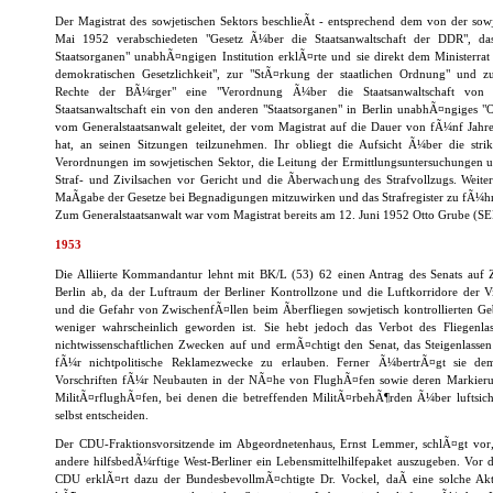
Der Magistrat des sowjetischen Sektors beschlieÃt - entsprechend dem von der s
Mai 1952 verabschiedeten "Gesetz Ã¼ber die Staatsanwaltschaft der DDR", da
Staatsorganen" unabhÃ¤ngigen Institution erklÃ¤rte und sie direkt dem Ministerrat u
demokratischen Gesetzlichkeit", zur "StÃ¤rkung der staatlichen Ordnung" und 
Rechte der BÃ¼rger" eine "Verordnung Ã¼ber die Staatsanwaltschaft von G
Staatsanwaltschaft ein von den anderen "Staatsorganen" in Berlin unabhÃ¤ngiges "O
vom Generalstaatsanwalt geleitet, der vom Magistrat auf die Dauer von fÃ¼nf Jah
hat, an seinen Sitzungen teilzunehmen. Ihr obliegt die Aufsicht Ã¼ber die stri
Verordnungen im sowjetischen Sektor, die Leitung der Ermittlungsuntersuchungen un
Straf- und Zivilsachen vor Gericht und die Ãberwachung des Strafvollzugs. Weiter
MaÃgabe der Gesetze bei Begnadigungen mitzuwirken und das Strafregister zu fÃ¼h
Zum Generalstaatsanwalt war vom Magistrat bereits am 12. Juni 1952 Otto Grube (
1953
Die Alliierte Kommandantur lehnt mit BK/L (53) 62 einen Antrag des Senats auf Z
Berlin ab, da der Luftraum der Berliner Kontrollzone und die Luftkorridore der V
und die Gefahr von ZwischenfÃ¤llen beim Ãberfliegen sowjetisch kontrollierten Ge
weniger wahrscheinlich geworden ist. Sie hebt jedoch das Verbot des Fliegenl
nichtwissenschaftlichen Zwecken auf und ermÃ¤chtigt den Senat, das Steigenlasse
fÃ¼r nichtpolitische Reklamezwecke zu erlauben. Ferner Ã¼bertrÃ¤gt sie de
Vorschriften fÃ¼r Neubauten in der NÃ¤he von FlughÃ¤fen sowie deren Markier
MilitÃ¤rflughÃ¤fen, bei denen die betreffenden MilitÃ¤rbehÃ¶rden Ã¼ber luftsic
selbst entscheiden.
Der CDU-Fraktionsvorsitzende im Abgeordnetenhaus, Ernst Lemmer, schlÃ¤gt vor
andere hilfsbedÃ¼rftige West-Berliner ein Lebensmittelhilfepaket auszugeben. Vor 
CDU erklÃ¤rt dazu der BundesbevollmÃ¤chtigte Dr. Vockel, daÃ eine solche A