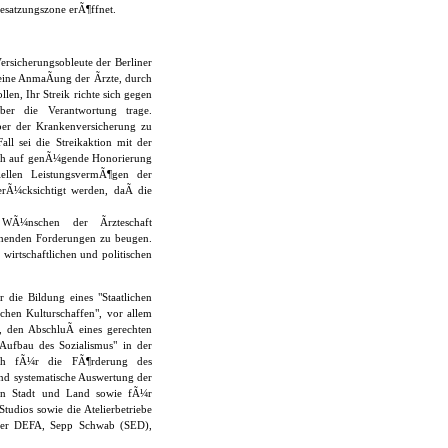
esatzungszone erÃ¶ffnet.
rsicherungsobleute der Berliner
 eine AnmaÃung der Ãrzte, durch
en, Ihr Streik richte sich gegen
er die Verantwortung trage.
ber der Krankenversicherung zu
ll sei die Streikaktion mit der
pruch auf genÃ¼gende Honorierung
ellen LeistungsvermÃ¶gen der
rÃ¼cksichtigt werden, daÃ die
WÃ¼nschen der Ãrzteschaft
ohenden Forderungen zu beugen.
 wirtschaftlichen und politischen
 die Bildung eines "Staatlichen
chen Kulturschaffen", vor allem
 den AbschluÃ eines gerechten
Aufbau des Sozialismus" in der
ch fÃ¼r die FÃ¶rderung des
und systematische Auswertung der
 in Stadt und Land sowie fÃ¼r
udios sowie die Atelierbetriebe
 der DEFA, Sepp Schwab (SED),