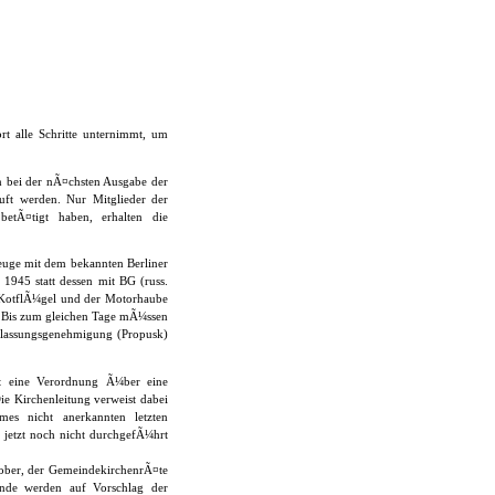
rt alle Schritte unternimmt, um
bei der nÃ¤chsten Ausgabe der
tuft werden. Nur Mitglieder der
 betÃ¤tigt haben, erhalten die
zeuge mit dem bekannten Berliner
1945 statt dessen mit BG (russ.
n KotflÃ¼gel und der Motorhaube
. Bis zum gleichen Tage mÃ¼ssen
Zulassungsgenehmigung (Propusk)
Ãt eine Verordnung Ã¼ber eine
e Kirchenleitung verweist dabei
imes nicht anerkannten letzten
 jetzt noch nicht durchgefÃ¼hrt
tober, der GemeindekirchenrÃ¤te
nde werden auf Vorschlag der